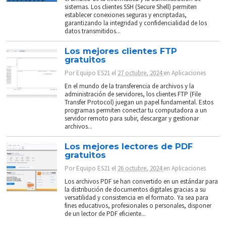
sistemas. Los clientes SSH (Secure Shell) permiten
establecer conexiones seguras y encriptadas,
garantizando la integridad y confidencialidad de los
datos transmitidos...
Los mejores clientes FTP
gratuitos
Por
Equipo ES21
el
27 octubre, 2024
en
Aplicaciones
En el mundo de la transferencia de archivos y la
administración de servidores, los clientes FTP (File
Transfer Protocol) juegan un papel fundamental. Estos
programas permiten conectar tu computadora a un
servidor remoto para subir, descargar y gestionar
archivos...
Los mejores lectores de PDF
gratuitos
Por
Equipo ES21
el
26 octubre, 2024
en
Aplicaciones
Los archivos PDF se han convertido en un estándar para
la distribución de documentos digitales gracias a su
versatilidad y consistencia en el formato. Ya sea para
fines educativos, profesionales o personales, disponer
de un lector de PDF eficiente...