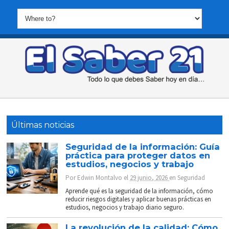
Últimas noticias
Seguridad de la información: Guía
práctica para proteger datos en
estudios, negocios y trabajo
Por
Edwin Montalvo
el
29 junio, 2026
en
Seguridad
Aprende qué es la seguridad de la información, cómo
reducir riesgos digitales y aplicar buenas prácticas en
estudios, negocios y trabajo diario seguro.
La revolución de la calidad: Cómo