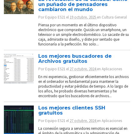
un puñado de pensadores
cambiaron el mundo
Por
Equipo ES21
el
19 octubre, 2025
en
Cultura General
Piensa por un momento en el último dispositivo
electrónico que compraste. Quizás un smartphone, un
televisor o un simple electrodoméstico. Lo sacaste de su
caja, admiraste su diseño, y diste por sentado que
funcionaría a la perfección. No solo...
Los mejores buscadores de
Archivos gratuitos
Por
Equipo ES21
el
27 octubre, 2024
en
Aplicaciones
En mi experiencia, gestionar eficientemente los archivos
en el ordenador es fundamental para mantener la
productividad y evitar pérdidas de tiempo. A lo largo de
los años, he probado diversas herramientas y he
encontrado que los buscadores de archivos...
Los mejores clientes SSH
gratuitos
Por
Equipo ES21
el
27 octubre, 2024
en
Aplicaciones
La conexión segura a servidores remotos es esencial en
el ámbito de la informática y la administración de