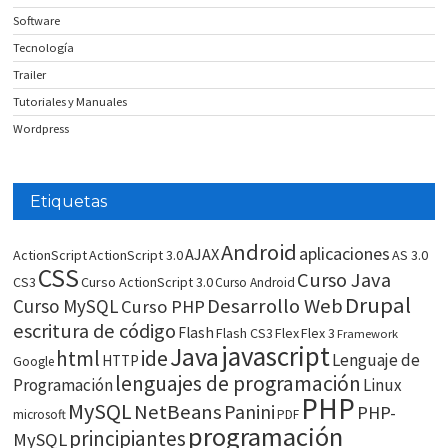
Software
Tecnología
Trailer
Tutoriales y Manuales
Wordpress
Etiquetas
Android
aplicaciones
AJAX
ActionScript
ActionScript 3.0
AS 3.0
CSS
Curso Java
CS3
Curso ActionScript 3.0
Curso Android
Drupal
Desarrollo Web
Curso MySQL
Curso PHP
escritura de código
Flash
Flash CS3
Flex
Flex 3
Framework
javascript
Java
html
ide
Lenguaje de
HTTP
Google
lenguajes de programación
Programación
Linux
PHP
MySQL
NetBeans
Panini
PHP-
microsoft
PDF
programación
principiantes
MySQL