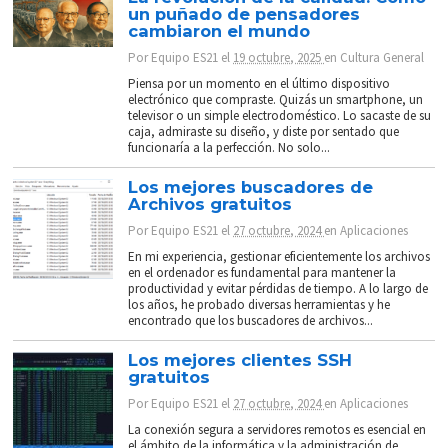
un puñado de pensadores
cambiaron el mundo
Por
Equipo ES21
el
19 octubre, 2025
en
Cultura General
Piensa por un momento en el último dispositivo
electrónico que compraste. Quizás un smartphone, un
televisor o un simple electrodoméstico. Lo sacaste de su
caja, admiraste su diseño, y diste por sentado que
funcionaría a la perfección. No solo...
Los mejores buscadores de
Archivos gratuitos
Por
Equipo ES21
el
27 octubre, 2024
en
Aplicaciones
En mi experiencia, gestionar eficientemente los archivos
en el ordenador es fundamental para mantener la
productividad y evitar pérdidas de tiempo. A lo largo de
los años, he probado diversas herramientas y he
encontrado que los buscadores de archivos...
Los mejores clientes SSH
gratuitos
Por
Equipo ES21
el
27 octubre, 2024
en
Aplicaciones
La conexión segura a servidores remotos es esencial en
el ámbito de la informática y la administración de