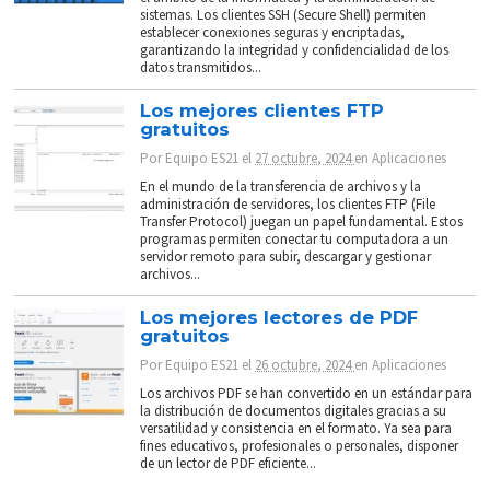
sistemas. Los clientes SSH (Secure Shell) permiten
establecer conexiones seguras y encriptadas,
garantizando la integridad y confidencialidad de los
datos transmitidos...
Los mejores clientes FTP
gratuitos
Por
Equipo ES21
el
27 octubre, 2024
en
Aplicaciones
En el mundo de la transferencia de archivos y la
administración de servidores, los clientes FTP (File
Transfer Protocol) juegan un papel fundamental. Estos
programas permiten conectar tu computadora a un
servidor remoto para subir, descargar y gestionar
archivos...
Los mejores lectores de PDF
gratuitos
Por
Equipo ES21
el
26 octubre, 2024
en
Aplicaciones
Los archivos PDF se han convertido en un estándar para
la distribución de documentos digitales gracias a su
versatilidad y consistencia en el formato. Ya sea para
fines educativos, profesionales o personales, disponer
de un lector de PDF eficiente...