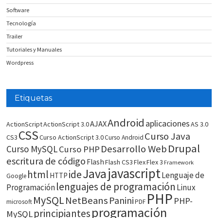
Software
Tecnología
Trailer
Tutoriales y Manuales
Wordpress
Etiquetas
Android
aplicaciones
AJAX
ActionScript
ActionScript 3.0
AS 3.0
CSS
Curso Java
CS3
Curso ActionScript 3.0
Curso Android
Drupal
Desarrollo Web
Curso MySQL
Curso PHP
escritura de código
Flash
Flash CS3
Flex
Flex 3
Framework
javascript
Java
html
ide
Lenguaje de
HTTP
Google
lenguajes de programación
Programación
Linux
PHP
MySQL
NetBeans
Panini
PHP-
microsoft
PDF
programación
principiantes
MySQL