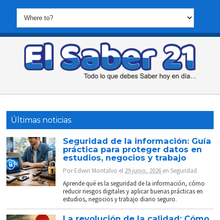
Últimas noticias
Seguridad de la información: Guía
práctica para proteger datos en
estudios, negocios y trabajo
Por
Edwin Montalvo
el
29 junio, 2026
en
Seguridad
Aprende qué es la seguridad de la información, cómo
reducir riesgos digitales y aplicar buenas prácticas en
estudios, negocios y trabajo diario seguro.
La revolución de la calidad: Cómo