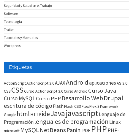
Seguridad y Salud en el Trabajo
Software
Tecnología
Trailer
Tutoriales y Manuales
Wordpress
Etiquetas
Android
aplicaciones
AJAX
ActionScript
ActionScript 3.0
AS 3.0
CSS
Curso Java
CS3
Curso ActionScript 3.0
Curso Android
Drupal
Desarrollo Web
Curso MySQL
Curso PHP
escritura de código
Flash
Flash CS3
Flex
Flex 3
Framework
javascript
Java
html
ide
Lenguaje de
HTTP
Google
lenguajes de programación
Programación
Linux
PHP
MySQL
NetBeans
Panini
PHP-
PDF
microsoft