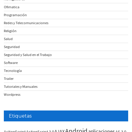
Ofimatica
Programación
Redes y Telecomunicaciones
Religión
Salud
Seguridad
Seguridad y Salud en el Trabajo
Software
Tecnología
Trailer
Tutoriales y Manuales
Wordpress
Etiquetas
Android
aplicaciones
AJAX
ActionScript
ActionScript 3.0
AS 3.0