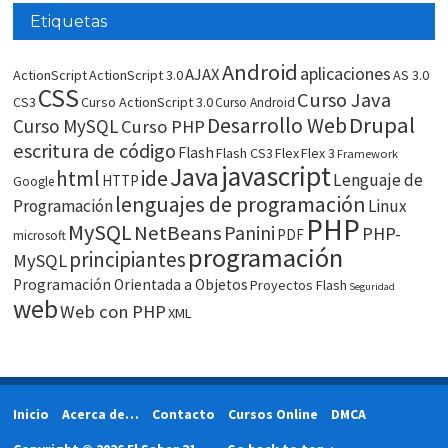
Etiquetas
Android
aplicaciones
AJAX
ActionScript
ActionScript 3.0
AS 3.0
CSS
Curso Java
CS3
Curso ActionScript 3.0
Curso Android
Drupal
Desarrollo Web
Curso MySQL
Curso PHP
escritura de código
Flash
Flash CS3
Flex
Flex 3
Framework
javascript
Java
html
ide
Lenguaje de
HTTP
Google
lenguajes de programación
Programación
Linux
PHP
MySQL
NetBeans
Panini
PHP-
PDF
microsoft
programación
principiantes
MySQL
Programación Orientada a Objetos
Proyectos Flash
Seguridad
web
Web con PHP
XML
Inicio
Acerca de…
Contacto
Cursos Online
DMCA