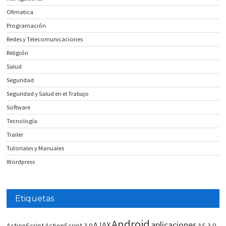
Ofimatica
Programación
Redes y Telecomunicaciones
Religión
Salud
Seguridad
Seguridad y Salud en el Trabajo
Software
Tecnología
Trailer
Tutoriales y Manuales
Wordpress
Etiquetas
Android
aplicaciones
AJAX
ActionScript
ActionScript 3.0
AS 3.0