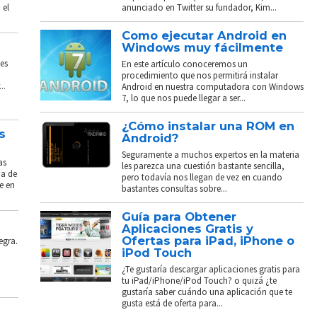
 el
anunciado en Twitter su fundador, Kim...
Como ejecutar Android en
Windows muy fácilmente
es
En este artículo conoceremos un
procedimiento que nos permitirá instalar
..
Android en nuestra computadora con Windows
7, lo que nos puede llegar a ser...
¿Cómo instalar una ROM en
s
Android?
Seguramente a muchos expertos en la materia
as
les parezca una cuestión bastante sencilla,
ba de
pero todavía nos llegan de vez en cuando
e en
bastantes consultas sobre...
Guía para Obtener
Aplicaciones Gratis y
Ofertas para iPad, iPhone o
egra.
iPod Touch
¿Te gustaría descargar aplicaciones gratis para
tu iPad/iPhone/iPod Touch? o quizá ¿te
gustaría saber cuándo una aplicación que te
gusta está de oferta para...