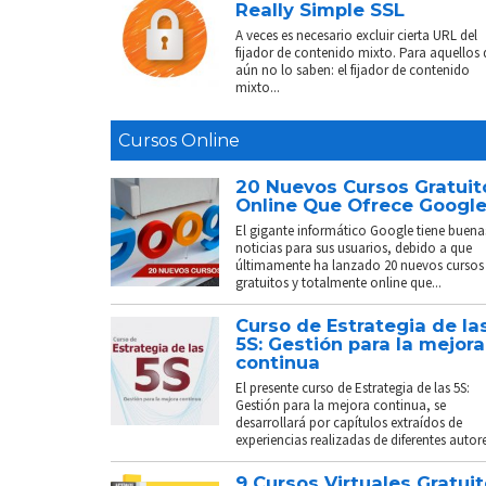
Really Simple SSL
A veces es necesario excluir cierta URL del
fijador de contenido mixto. Para aquellos
aún no lo saben: el fijador de contenido
mixto...
Cursos Online
20 Nuevos Cursos Gratuit
Online Que Ofrece Googl
El gigante informático Google tiene buena
noticias para sus usuarios, debido a que
últimamente ha lanzado 20 nuevos cursos
gratuitos y totalmente online que...
Curso de Estrategia de la
5S: Gestión para la mejora
continua
El presente curso de Estrategia de las 5S:
Gestión para la mejora continua, se
desarrollará por capítulos extraídos de
experiencias realizadas de diferentes autores
9 Cursos Virtuales Gratui