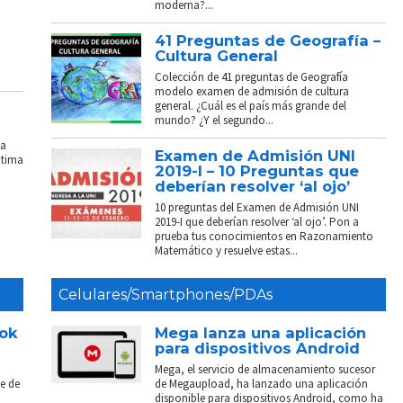
moderna?...
41 Preguntas de Geografía –
Cultura General
Colección de 41 preguntas de Geografía
modelo examen de admisión de cultura
general. ¿Cuál es el país más grande del
mundo? ¿Y el segundo...
La
Examen de Admisión UNI
ptima
2019-I – 10 Preguntas que
deberían resolver ‘al ojo’
10 preguntas del Examen de Admisión UNI
2019-I que deberían resolver ‘al ojo’. Pon a
prueba tus conocimientos en Razonamiento
Matemático y resuelve estas...
Celulares/Smartphones/PDAs
ook
Mega lanza una aplicación
para dispositivos Android
Mega, el servicio de almacenamiento sucesor
e de
de Megaupload, ha lanzado una aplicación
disponible para dispositivos Android, como ha