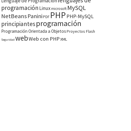
lenguajes de
Lenguaje de Programación
MySQL
programación
Linux
microsoft
PHP
NetBeans
Panini
PHP-MySQL
PDF
programación
principiantes
Programación Orientada a Objetos
Proyectos Flash
web
Web con PHP
XML
Seguridad