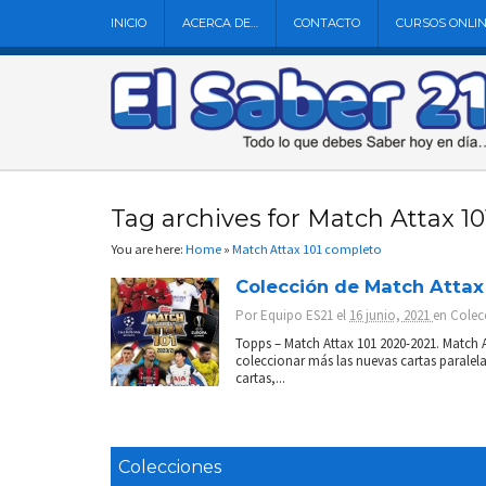
INICIO
ACERCA DE…
CONTACTO
CURSOS ONLI
Tag archives for Match Attax 1
You are here:
Home
»
Match Attax 101 completo
Colección de Match Attax
Por
Equipo ES21
el
16 junio, 2021
en
Colec
Topps – Match Attax 101 2020-2021. Match A
coleccionar más las nuevas cartas paralela
cartas,...
Colecciones