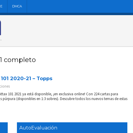
NE
DMCA
01 completo
 101 2020-21 – Topps
ciones
ttax 101 2021 ya está disponible, ¡en exclusiva online! Con 224 cartas para
s púrpura (disponibles en 1:3 sobres). Descubre todos los nuevos temas de estas
AutoEvaluación