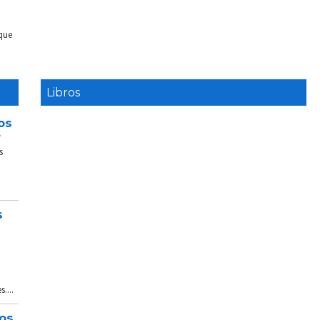
 que
Libros
os
e
s
s
....
tos