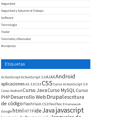
Seguridad
Seguridad y Salud en el Trabajo
Software
Tecnología
Trailer
Tutoriales y Manuales
Wordpress
Etiquetas
Android
AJAX
ActionScript
ActionScript 3.0
CSS
aplicaciones
AS 3.0
CS3
Curso ActionScript 3.0
Curso Java
Curso MySQL
Curso
Curso Android
Drupal
Desarrollo Web
escritura
PHP
de código
Flash
Flash CS3
Flex
Flex 3
Framework
javascript
Java
html
ide
HTTP
Google