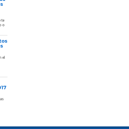
és
 te
o o
tos
és
n el
017
sas