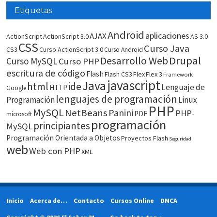
Etiquetas
Android
aplicaciones
AJAX
ActionScript
ActionScript 3.0
AS 3.0
CSS
Curso Java
CS3
Curso ActionScript 3.0
Curso Android
Drupal
Desarrollo Web
Curso MySQL
Curso PHP
escritura de código
Flash
Flash CS3
Flex
Flex 3
Framework
javascript
Java
html
ide
Lenguaje de
HTTP
Google
lenguajes de programación
Programación
Linux
PHP
MySQL
NetBeans
Panini
PHP-
PDF
microsoft
programación
principiantes
MySQL
Programación Orientada a Objetos
Proyectos Flash
Seguridad
web
Web con PHP
XML
Inicio
Acerca de…
Contacto
Cursos Online
DMCA