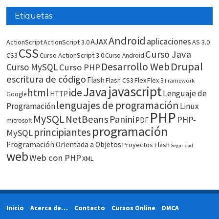
Etiquetas
Android
aplicaciones
AJAX
ActionScript
ActionScript 3.0
AS 3.0
CSS
Curso Java
CS3
Curso ActionScript 3.0
Curso Android
Drupal
Desarrollo Web
Curso MySQL
Curso PHP
escritura de código
Flash
Flash CS3
Flex
Flex 3
Framework
javascript
Java
html
ide
Lenguaje de
HTTP
Google
lenguajes de programación
Programación
Linux
PHP
MySQL
NetBeans
Panini
PHP-
PDF
microsoft
programación
principiantes
MySQL
Programación Orientada a Objetos
Proyectos Flash
Seguridad
web
Web con PHP
XML
Inicio
Acerca de…
Contacto
Cursos Online
DMCA