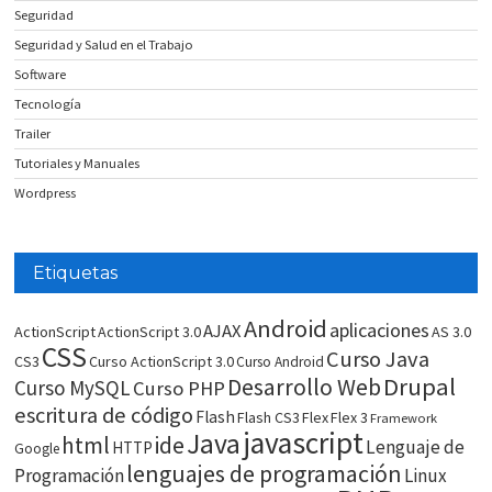
Seguridad
Seguridad y Salud en el Trabajo
Software
Tecnología
Trailer
Tutoriales y Manuales
Wordpress
Etiquetas
Android
aplicaciones
AJAX
ActionScript
ActionScript 3.0
AS 3.0
CSS
Curso Java
CS3
Curso ActionScript 3.0
Curso Android
Drupal
Desarrollo Web
Curso MySQL
Curso PHP
escritura de código
Flash
Flash CS3
Flex
Flex 3
Framework
javascript
Java
html
ide
Lenguaje de
HTTP
Google
lenguajes de programación
Programación
Linux