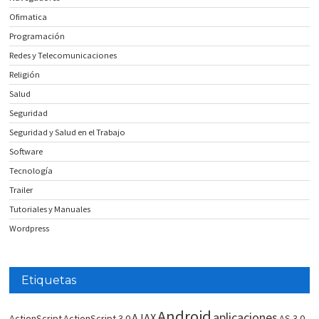
Ofimatica
Programación
Redes y Telecomunicaciones
Religión
Salud
Seguridad
Seguridad y Salud en el Trabajo
Software
Tecnología
Trailer
Tutoriales y Manuales
Wordpress
Etiquetas
Android
aplicaciones
AJAX
ActionScript
ActionScript 3.0
AS 3.0