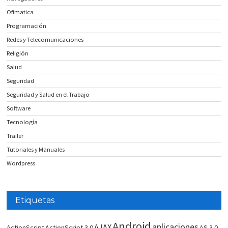
Ofimatica
Programación
Redes y Telecomunicaciones
Religión
Salud
Seguridad
Seguridad y Salud en el Trabajo
Software
Tecnología
Trailer
Tutoriales y Manuales
Wordpress
Etiquetas
Android
aplicaciones
AJAX
ActionScript
ActionScript 3.0
AS 3.0