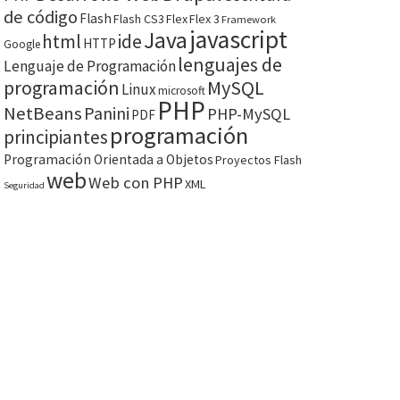
de código
Flash
Flash CS3
Flex
Flex 3
Framework
javascript
Java
html
ide
HTTP
Google
lenguajes de
Lenguaje de Programación
programación
MySQL
Linux
microsoft
PHP
NetBeans
Panini
PHP-MySQL
PDF
programación
principiantes
Programación Orientada a Objetos
Proyectos Flash
web
Web con PHP
XML
Seguridad