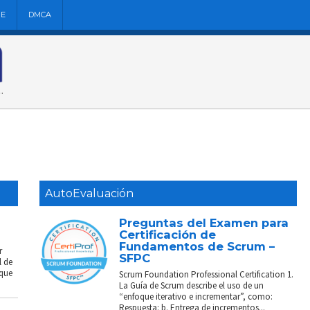
NE
DMCA
AutoEvaluación
Preguntas del Examen para
Certificación de
Fundamentos de Scrum –
r
SFPC
l de
 que
Scrum Foundation Professional Certification 1.
La Guía de Scrum describe el uso de un
“enfoque iterativo e incrementar”, como:
Respuesta: b. Entrega de incrementos...