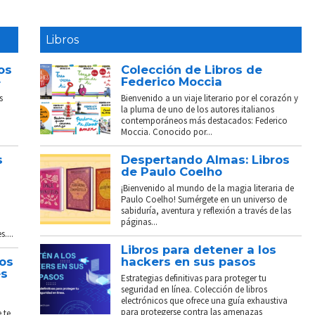
Libros
os
Colección de Libros de
e
Federico Moccia
s
Bienvenido a un viaje literario por el corazón y
la pluma de uno de los autores italianos
contemporáneos más destacados: Federico
Moccia. Conocido por...
s
Despertando Almas: Libros
de Paulo Coelho
¡Bienvenido al mundo de la magia literaria de
Paulo Coelho! Sumérgete en un universo de
sabiduría, aventura y reflexión a través de las
páginas...
....
Libros para detener a los
tos
hackers en sus pasos
és
Estrategias definitivas para proteger tu
seguridad en línea. Colección de libros
electrónicos que ofrece una guía exhaustiva
para protegerse contra las amenazas
 te