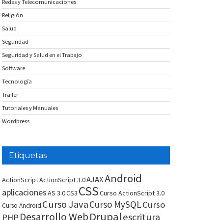
Redes y Telecomunicaciones
Religión
Salud
Seguridad
Seguridad y Salud en el Trabajo
Software
Tecnología
Trailer
Tutoriales y Manuales
Wordpress
Etiquetas
Android
AJAX
ActionScript
ActionScript 3.0
CSS
aplicaciones
AS 3.0
CS3
Curso ActionScript 3.0
Curso Java
Curso MySQL
Curso
Curso Android
Drupal
Desarrollo Web
escritura
PHP