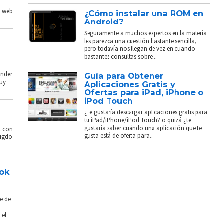
s web
¿Cómo instalar una ROM en
Android?
Seguramente a muchos expertos en la materia
les parezca una cuestión bastante sencilla,
pero todavía nos llegan de vez en cuando
bastantes consultas sobre...
ender
Guía para Obtener
muy
Aplicaciones Gratis y
Ofertas para iPad, iPhone o
iPod Touch
¿Te gustaría descargar aplicaciones gratis para
tu iPad/iPhone/iPod Touch? o quizá ¿te
gustaría saber cuándo una aplicación que te
l con
gusta está de oferta para...
rigdo
ook
e de
 el