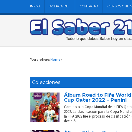
INICIO
ACERCA DE…
CONTACTO
CURSOS ONLI
You are here:
Home
»
Colecciones
Álbum Road to Fifa World
Cup Qatar 2022 – Panini
Camino a la Copa Mundial de la FIFA Qata
2022. La clasificación para la Copa Mundia
la FIFA 2022 fue el proceso de clasificación
decidió...