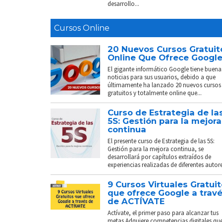
desarrollo...
Cursos Online
20 Nuevos Cursos Gratuit
Online Que Ofrece Googl
El gigante informático Google tiene buena
noticias para sus usuarios, debido a que
últimamente ha lanzado 20 nuevos cursos
gratuitos y totalmente online que...
Curso de Estrategia de la
5S: Gestión para la mejora
continua
El presente curso de Estrategia de las 5S:
Gestión para la mejora continua, se
desarrollará por capítulos extraídos de
experiencias realizadas de diferentes autores
9 Cursos Virtuales Gratui
que ofrece Google a trav
de ACTÍVATE
Actívate, el primer paso para alcanzar tus
metas Adquiere competencias digitales que