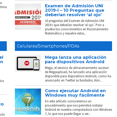
La
Examen de Admisión UNI
ptima
2019-I – 10 Preguntas que
deberían resolver ‘al ojo’
10 preguntas del Examen de Admisión UNI
2019-I que deberían resolver ‘al ojo’. Pon a
prueba tus conocimientos en Razonamiento
Matemático y resuelve estas...
Celulares/Smartphones/PDAs
el
Mega lanza una aplicación
on
para dispositivos Android
Mega, el servicio de almacenamiento sucesor
de Megaupload, ha lanzado una aplicación
disponible para dispositivos Android, como ha
anunciado en Twitter su fundador, Kim...
dos
Como ejecutar Android en
Windows muy fácilmente
En este artículo conoceremos un
co
procedimiento que nos permitirá instalar
Android en nuestra computadora con Windows
7, lo que nos puede llegar a ser...
ción