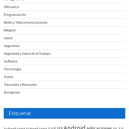
Ofimatica
Programación
Redes y Telecomunicaciones
Religión
Salud
Seguridad
Seguridad y Salud en el Trabajo
Software
Tecnología
Trailer
Tutoriales y Manuales
Wordpress
Etiquetas
Android
aplicaciones
AJAX
ActionScript
ActionScript 3.0
AS 3.0