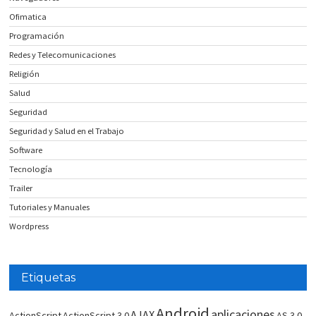
Ofimatica
Programación
Redes y Telecomunicaciones
Religión
Salud
Seguridad
Seguridad y Salud en el Trabajo
Software
Tecnología
Trailer
Tutoriales y Manuales
Wordpress
Etiquetas
Android
aplicaciones
AJAX
ActionScript
ActionScript 3.0
AS 3.0