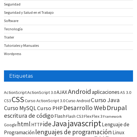
Seguridad
Seguridad y Salud en el Trabajo
Software
Tecnología
Trailer
Tutoriales y Manuales
Wordpress
Etiquetas
Android
aplicaciones
AJAX
ActionScript
ActionScript 3.0
AS 3.0
CSS
Curso Java
CS3
Curso ActionScript 3.0
Curso Android
Drupal
Desarrollo Web
Curso MySQL
Curso PHP
escritura de código
Flash
Flash CS3
Flex
Flex 3
Framework
javascript
Java
html
ide
Lenguaje de
HTTP
Google
lenguajes de programación
Programación
Linux