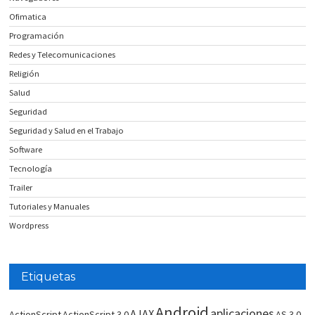
Ofimatica
Programación
Redes y Telecomunicaciones
Religión
Salud
Seguridad
Seguridad y Salud en el Trabajo
Software
Tecnología
Trailer
Tutoriales y Manuales
Wordpress
Etiquetas
Android
aplicaciones
AJAX
ActionScript
ActionScript 3.0
AS 3.0