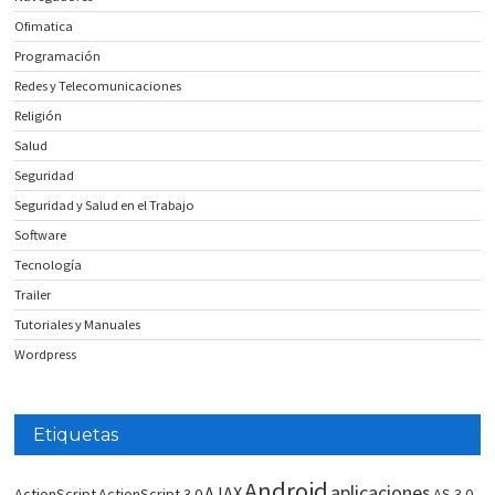
Ofimatica
Programación
Redes y Telecomunicaciones
Religión
Salud
Seguridad
Seguridad y Salud en el Trabajo
Software
Tecnología
Trailer
Tutoriales y Manuales
Wordpress
Etiquetas
Android
aplicaciones
AJAX
ActionScript
ActionScript 3.0
AS 3.0