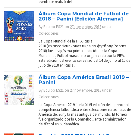
evento se realizó del...
Álbum Copa Mundial de Fútbol de
2018 – Panini [Edición Alemana]
By
Equipo ES21
on
27 noviembre, 2019
under
Colecciones
La Copa Mundial de la FIFA Rusia
2018 (en ruso: Чемпионат мира по футболу Россия
2018) fue la vigésima primera edición de la Copa
Mundial de Fútbol masculino organizada por la FIFA.
Esta edición del evento se realizó del 14 de junio al 15 de
julio de 2018 en Rusia,...
Álbum Copa América Brasil 2019 –
Panini
By
Equipo ES21
on
27 noviembre, 2019
under
Colecciones
La Copa América 2019 fue la XLVI edición de la principal
competencia futbolística entre selecciones nacionales de
América del Sur y la más antigua del mundo. El torneo
fue organizado por la Conmebol, ente administrador
del fútbol en Sudamérica...