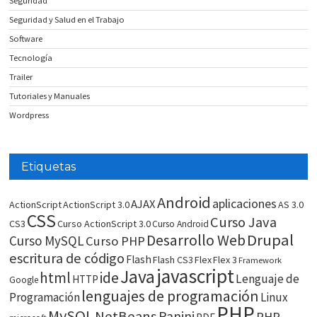
Seguridad
Seguridad y Salud en el Trabajo
Software
Tecnología
Trailer
Tutoriales y Manuales
Wordpress
Etiquetas
Android
aplicaciones
AJAX
ActionScript
ActionScript 3.0
AS 3.0
CSS
Curso Java
CS3
Curso ActionScript 3.0
Curso Android
Drupal
Desarrollo Web
Curso MySQL
Curso PHP
escritura de código
Flash
Flash CS3
Flex
Flex 3
Framework
javascript
Java
html
ide
Lenguaje de
HTTP
Google
lenguajes de programación
Programación
Linux
PHP
MySQL
NetBeans
Panini
PHP-