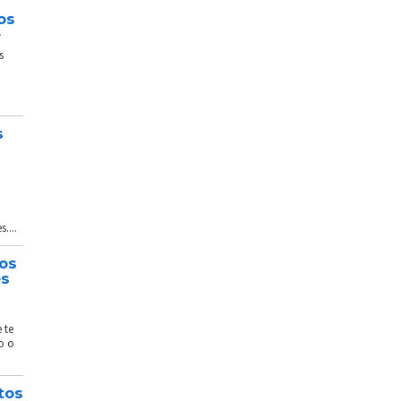
os
e
s
s
....
tos
és
 te
o o
tos