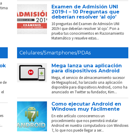
La
Examen de Admisión UNI
ptima
2019-I – 10 Preguntas que
deberían resolver ‘al ojo’
10 preguntas del Examen de Admisión UNI
2019-I que deberían resolver ‘al ojo’. Pon a
prueba tus conocimientos en Razonamiento
Matemático y resuelve estas...
Celulares/Smartphones/PDAs
ook
Mega lanza una aplicación
para dispositivos Android
Mega, el servicio de almacenamiento sucesor
e de
de Megaupload, ha lanzado una aplicación
disponible para dispositivos Android, como ha
 el
anunciado en Twitter su fundador, Kim...
Como ejecutar Android en
Windows muy fácilmente
es
En este artículo conoceremos un
procedimiento que nos permitirá instalar
..
Android en nuestra computadora con Windows
7, lo que nos puede llegar a ser...