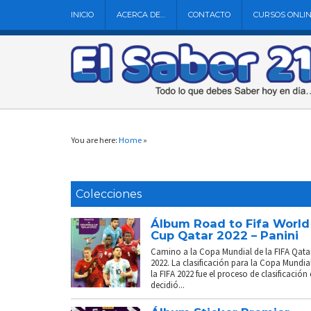
INICIO
ACERCA DE…
CONTACTO
CURSOS ONLI
You are here:
Home
»
Colecciones
Álbum Road to Fifa World
Cup Qatar 2022 – Panini
Camino a la Copa Mundial de la FIFA Qata
2022. La clasificación para la Copa Mundia
la FIFA 2022 fue el proceso de clasificación
decidió...