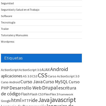
Seguridad
Seguridad y Salud en el Trabajo
Software
Tecnología
Trailer
Tutoriales y Manuales
Wordpress
Etiquetas
Android
AJAX
ActionScript
ActionScript 3.0
CSS
aplicaciones
AS 3.0
CS3
Curso ActionScript 3.0
Curso Java
Curso MySQL
Curso
Curso Android
Drupal
Desarrollo Web
escritura
PHP
de código
Flash
Flash CS3
Flex
Flex 3
Framework
javascript
Java
html
ide
HTTP
Google