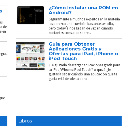
¿Cómo instalar una ROM en
s
Android?
Seguramente a muchos expertos en la materia
as
les parezca una cuestión bastante sencilla,
ba de
pero todavía nos llegan de vez en cuando
e en
bastantes consultas sobre...
Guía para Obtener
Aplicaciones Gratis y
Ofertas para iPad, iPhone o
egra.
iPod Touch
¿Te gustaría descargar aplicaciones gratis para
tu iPad/iPhone/iPod Touch? o quizá ¿te
gustaría saber cuándo una aplicación que te
gusta está de oferta para...
 que
Libros