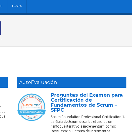
NE
DMCA
AutoEvaluación
Preguntas del Examen para
Certificación de
Fundamentos de Scrum –
r
SFPC
l de
 que
Scrum Foundation Professional Certification 1.
La Guía de Scrum describe el uso de un
“enfoque iterativo e incrementar”, como:
Respuesta: b. Entrega de incrementos...