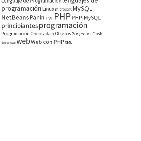
lenguajes de
Lenguaje de Programación
MySQL
programación
Linux
microsoft
PHP
NetBeans
Panini
PHP-MySQL
PDF
programación
principiantes
Programación Orientada a Objetos
Proyectos Flash
web
Web con PHP
XML
Seguridad