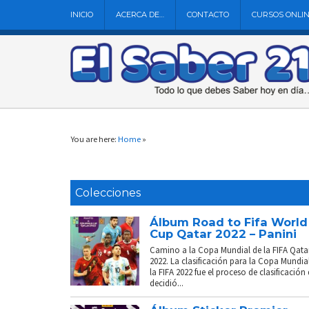
INICIO
ACERCA DE…
CONTACTO
CURSOS ONLI
You are here:
Home
»
Colecciones
Álbum Road to Fifa World
Cup Qatar 2022 – Panini
Camino a la Copa Mundial de la FIFA Qata
2022. La clasificación para la Copa Mundia
la FIFA 2022 fue el proceso de clasificación
decidió...