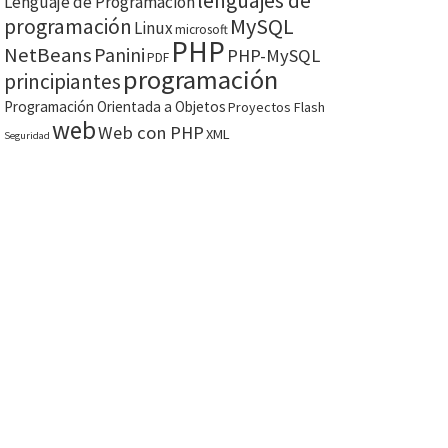
lenguajes de
Lenguaje de Programación
MySQL
programación
Linux
microsoft
PHP
NetBeans
Panini
PHP-MySQL
PDF
programación
principiantes
Programación Orientada a Objetos
Proyectos Flash
web
Web con PHP
XML
Seguridad