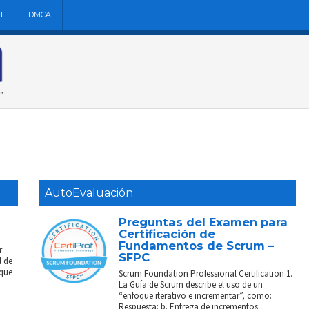
NE
DMCA
AutoEvaluación
Preguntas del Examen para
Certificación de
Fundamentos de Scrum –
r
SFPC
l de
 que
Scrum Foundation Professional Certification 1.
La Guía de Scrum describe el uso de un
“enfoque iterativo e incrementar”, como:
Respuesta: b. Entrega de incrementos...