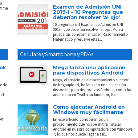
La
Examen de Admisión UNI
ptima
2019-I – 10 Preguntas que
deberían resolver ‘al ojo’
10 preguntas del Examen de Admisión UNI
2019-I que deberían resolver ‘al ojo’. Pon a
prueba tus conocimientos en Razonamiento
Matemático y resuelve estas...
Celulares/Smartphones/PDAs
ook
Mega lanza una aplicación
para dispositivos Android
Mega, el servicio de almacenamiento sucesor
e de
de Megaupload, ha lanzado una aplicación
disponible para dispositivos Android, como ha
 el
anunciado en Twitter su fundador, Kim...
Como ejecutar Android en
Windows muy fácilmente
es
En este artículo conoceremos un
procedimiento que nos permitirá instalar
..
Android en nuestra computadora con Windows
7, lo que nos puede llegar a ser...