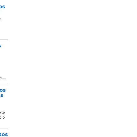
os
e
s
s
....
tos
és
 te
o o
tos