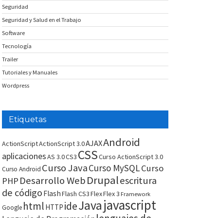
Seguridad
Seguridad y Salud en el Trabajo
Software
Tecnología
Trailer
Tutoriales y Manuales
Wordpress
Etiquetas
Android
AJAX
ActionScript
ActionScript 3.0
CSS
aplicaciones
AS 3.0
CS3
Curso ActionScript 3.0
Curso Java
Curso MySQL
Curso
Curso Android
Drupal
Desarrollo Web
escritura
PHP
de código
Flash
Flash CS3
Flex
Flex 3
Framework
javascript
Java
html
ide
HTTP
Google