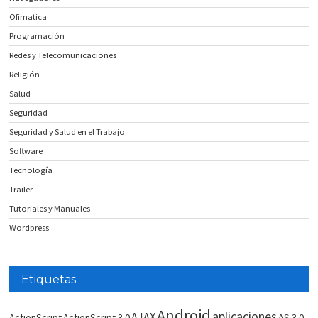
Ofimatica
Programación
Redes y Telecomunicaciones
Religión
Salud
Seguridad
Seguridad y Salud en el Trabajo
Software
Tecnología
Trailer
Tutoriales y Manuales
Wordpress
Etiquetas
Android
aplicaciones
AJAX
ActionScript
ActionScript 3.0
AS 3.0