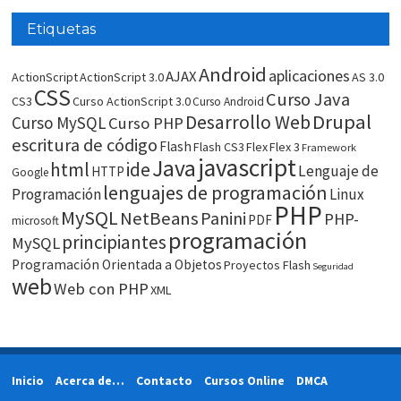
Etiquetas
Android
aplicaciones
AJAX
ActionScript
ActionScript 3.0
AS 3.0
CSS
Curso Java
CS3
Curso ActionScript 3.0
Curso Android
Drupal
Desarrollo Web
Curso MySQL
Curso PHP
escritura de código
Flash
Flash CS3
Flex
Flex 3
Framework
javascript
Java
html
ide
Lenguaje de
HTTP
Google
lenguajes de programación
Programación
Linux
PHP
MySQL
NetBeans
Panini
PHP-
PDF
microsoft
programación
principiantes
MySQL
Programación Orientada a Objetos
Proyectos Flash
Seguridad
web
Web con PHP
XML
Inicio
Acerca de…
Contacto
Cursos Online
DMCA