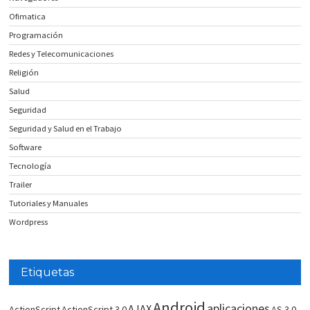
Ofimatica
Programación
Redes y Telecomunicaciones
Religión
Salud
Seguridad
Seguridad y Salud en el Trabajo
Software
Tecnología
Trailer
Tutoriales y Manuales
Wordpress
Etiquetas
Android
aplicaciones
AJAX
ActionScript
ActionScript 3.0
AS 3.0