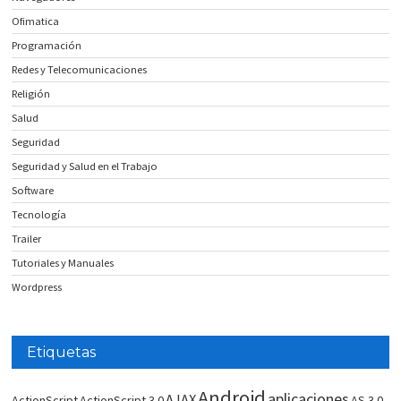
Ofimatica
Programación
Redes y Telecomunicaciones
Religión
Salud
Seguridad
Seguridad y Salud en el Trabajo
Software
Tecnología
Trailer
Tutoriales y Manuales
Wordpress
Etiquetas
Android
aplicaciones
AJAX
ActionScript
ActionScript 3.0
AS 3.0