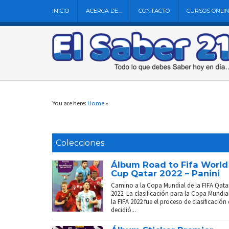
INICIO
ACERCA DE…
CONTACTO
CURSOS ONLI
You are here:
Home
»
Colecciones
Álbum Road to Fifa World
Cup Qatar 2022 – Panini
Camino a la Copa Mundial de la FIFA Qata
2022. La clasificación para la Copa Mundia
la FIFA 2022 fue el proceso de clasificación
decidió...