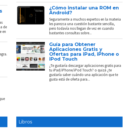
¿Cómo instalar una ROM en
s
Android?
Seguramente a muchos expertos en la materia
as
les parezca una cuestión bastante sencilla,
ba de
pero todavía nos llegan de vez en cuando
e en
bastantes consultas sobre...
Guía para Obtener
Aplicaciones Gratis y
Ofertas para iPad, iPhone o
egra.
iPod Touch
¿Te gustaría descargar aplicaciones gratis para
tu iPad/iPhone/iPod Touch? o quizá ¿te
gustaría saber cuándo una aplicación que te
gusta está de oferta para...
 que
Libros