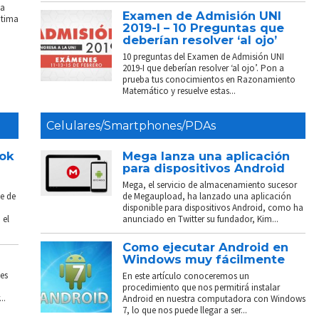
La
Examen de Admisión UNI
ptima
2019-I – 10 Preguntas que
deberían resolver ‘al ojo’
10 preguntas del Examen de Admisión UNI
2019-I que deberían resolver ‘al ojo’. Pon a
prueba tus conocimientos en Razonamiento
Matemático y resuelve estas...
Celulares/Smartphones/PDAs
ook
Mega lanza una aplicación
para dispositivos Android
Mega, el servicio de almacenamiento sucesor
e de
de Megaupload, ha lanzado una aplicación
disponible para dispositivos Android, como ha
 el
anunciado en Twitter su fundador, Kim...
Como ejecutar Android en
Windows muy fácilmente
es
En este artículo conoceremos un
procedimiento que nos permitirá instalar
..
Android en nuestra computadora con Windows
7, lo que nos puede llegar a ser...