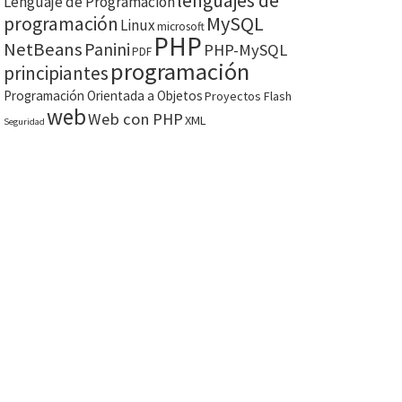
lenguajes de
Lenguaje de Programación
MySQL
programación
Linux
microsoft
PHP
NetBeans
Panini
PHP-MySQL
PDF
programación
principiantes
Programación Orientada a Objetos
Proyectos Flash
web
Web con PHP
XML
Seguridad