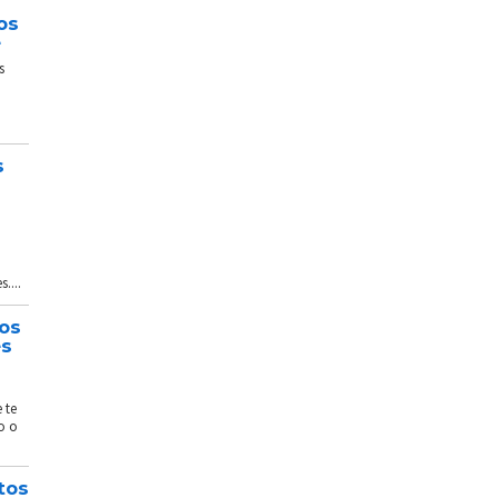
os
e
s
s
....
tos
és
 te
o o
tos