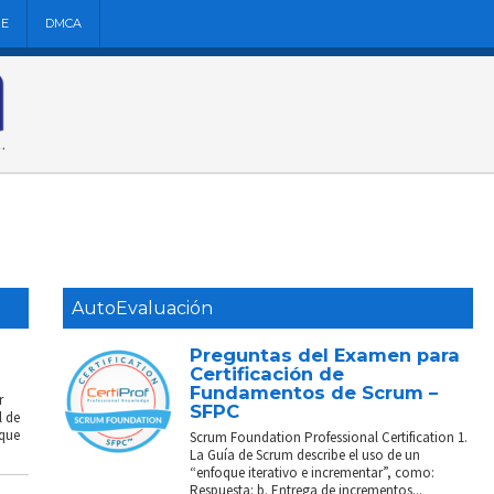
NE
DMCA
AutoEvaluación
Preguntas del Examen para
Certificación de
Fundamentos de Scrum –
r
SFPC
l de
 que
Scrum Foundation Professional Certification 1.
La Guía de Scrum describe el uso de un
“enfoque iterativo e incrementar”, como:
Respuesta: b. Entrega de incrementos...