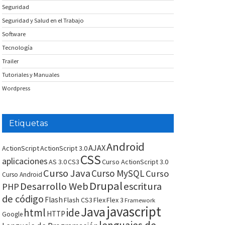
Seguridad
Seguridad y Salud en el Trabajo
Software
Tecnología
Trailer
Tutoriales y Manuales
Wordpress
Etiquetas
Android
AJAX
ActionScript
ActionScript 3.0
CSS
aplicaciones
AS 3.0
CS3
Curso ActionScript 3.0
Curso Java
Curso MySQL
Curso
Curso Android
Drupal
Desarrollo Web
escritura
PHP
de código
Flash
Flash CS3
Flex
Flex 3
Framework
javascript
Java
html
ide
HTTP
Google