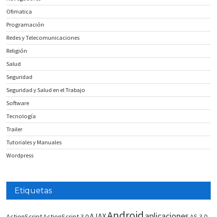
Ofimatica
Programación
Redes y Telecomunicaciones
Religión
Salud
Seguridad
Seguridad y Salud en el Trabajo
Software
Tecnología
Trailer
Tutoriales y Manuales
Wordpress
Etiquetas
Android
aplicaciones
AJAX
ActionScript
ActionScript 3.0
AS 3.0