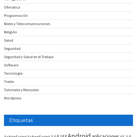
Ofimatica
Programación
Redes y Telecomunicaciones
Religión
Salud
Seguridad
Seguridad y Salud en el Trabajo
Software
Tecnología
Trailer
Tutoriales y Manuales
Wordpress
Etiquetas
Android
aplicaciones
AJAX
ActionScript
ActionScript 3.0
AS 3.0