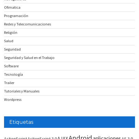
Ofimatica
Programación
Redes y Telecomunicaciones
Religión
Salud
Seguridad
Seguridad y Salud en el Trabajo
Software
Tecnología
Trailer
Tutoriales y Manuales
Wordpress
Etiquetas
Android
aplicaciones
AJAX
ActionScript
ActionScript 3.0
AS 3.0