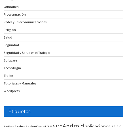
Ofimatica
Programación
Redes y Telecomunicaciones
Religión
Salud
Seguridad
Seguridad y Salud en el Trabajo
Software
Tecnología
Trailer
Tutoriales y Manuales
Wordpress
Etiquetas
Android
aplicaciones
AJAX
ActionScript
ActionScript 3.0
AS 3.0