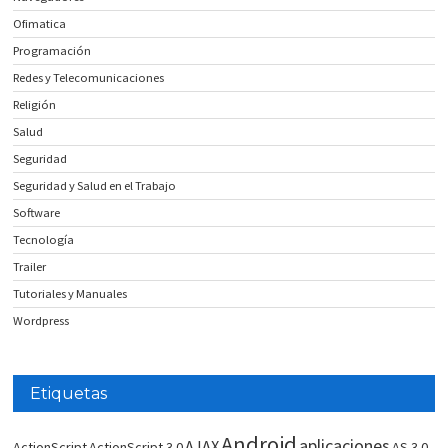
Ofimatica
Programación
Redes y Telecomunicaciones
Religión
Salud
Seguridad
Seguridad y Salud en el Trabajo
Software
Tecnología
Trailer
Tutoriales y Manuales
Wordpress
Etiquetas
Android
aplicaciones
AJAX
ActionScript
ActionScript 3.0
AS 3.0