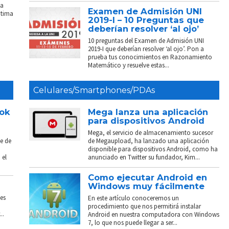
La
Examen de Admisión UNI
ptima
2019-I – 10 Preguntas que
deberían resolver ‘al ojo’
10 preguntas del Examen de Admisión UNI
2019-I que deberían resolver ‘al ojo’. Pon a
prueba tus conocimientos en Razonamiento
Matemático y resuelve estas...
Celulares/Smartphones/PDAs
ook
Mega lanza una aplicación
para dispositivos Android
Mega, el servicio de almacenamiento sucesor
e de
de Megaupload, ha lanzado una aplicación
disponible para dispositivos Android, como ha
 el
anunciado en Twitter su fundador, Kim...
Como ejecutar Android en
Windows muy fácilmente
es
En este artículo conoceremos un
procedimiento que nos permitirá instalar
..
Android en nuestra computadora con Windows
7, lo que nos puede llegar a ser...