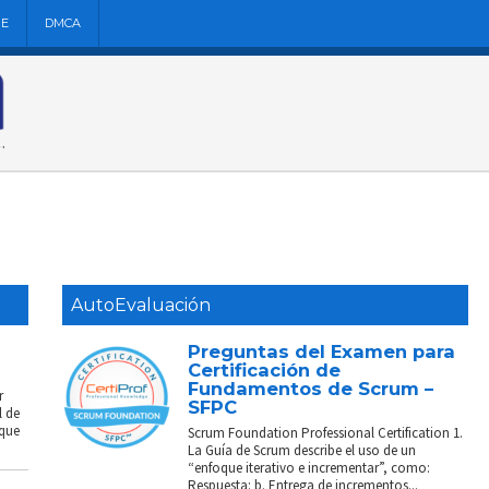
NE
DMCA
AutoEvaluación
Preguntas del Examen para
Certificación de
Fundamentos de Scrum –
r
SFPC
l de
 que
Scrum Foundation Professional Certification 1.
La Guía de Scrum describe el uso de un
“enfoque iterativo e incrementar”, como:
Respuesta: b. Entrega de incrementos...