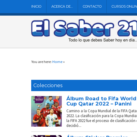
INICIO
ACERCA DE…
CONTACTO
CURSOS ONLI
You are here:
Home
»
Colecciones
Álbum Road to Fifa World
Cup Qatar 2022 – Panini
Camino a la Copa Mundial de la FIFA Qata
2022. La clasificación para la Copa Mundia
la FIFA 2022 fue el proceso de clasificación
decidió...