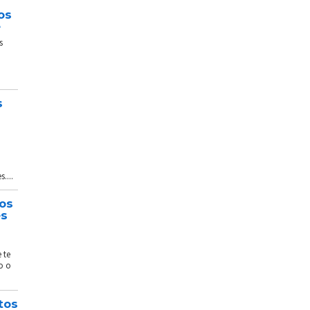
os
e
s
s
....
tos
és
 te
o o
tos