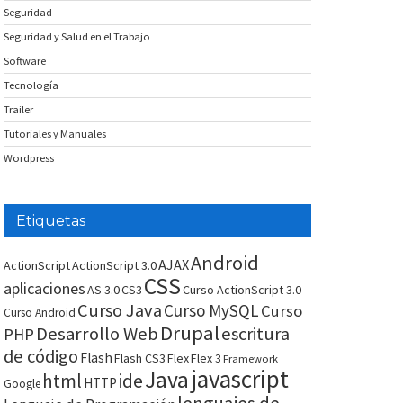
Seguridad
Seguridad y Salud en el Trabajo
Software
Tecnología
Trailer
Tutoriales y Manuales
Wordpress
Etiquetas
Android
AJAX
ActionScript
ActionScript 3.0
CSS
aplicaciones
AS 3.0
CS3
Curso ActionScript 3.0
Curso Java
Curso MySQL
Curso
Curso Android
Drupal
Desarrollo Web
escritura
PHP
de código
Flash
Flash CS3
Flex
Flex 3
Framework
javascript
Java
html
ide
HTTP
Google