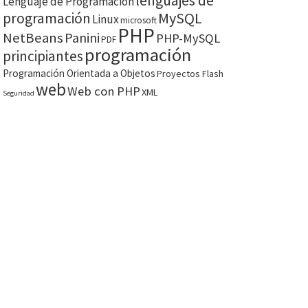
lenguajes de
Lenguaje de Programación
MySQL
programación
Linux
microsoft
PHP
NetBeans
Panini
PHP-MySQL
PDF
programación
principiantes
Programación Orientada a Objetos
Proyectos Flash
web
Web con PHP
XML
Seguridad