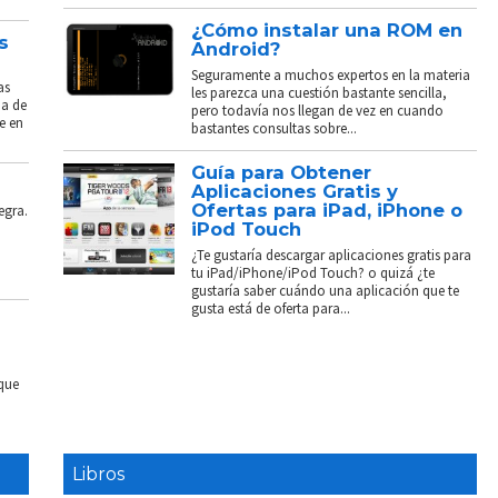
¿Cómo instalar una ROM en
s
Android?
Seguramente a muchos expertos en la materia
as
les parezca una cuestión bastante sencilla,
ba de
pero todavía nos llegan de vez en cuando
e en
bastantes consultas sobre...
Guía para Obtener
Aplicaciones Gratis y
Ofertas para iPad, iPhone o
egra.
iPod Touch
¿Te gustaría descargar aplicaciones gratis para
tu iPad/iPhone/iPod Touch? o quizá ¿te
gustaría saber cuándo una aplicación que te
gusta está de oferta para...
 que
Libros