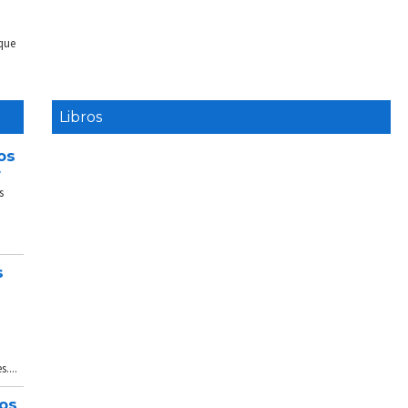
 que
Libros
os
e
s
s
....
tos