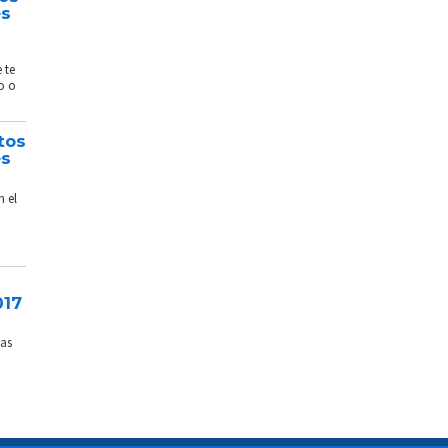
és
 te
o o
tos
és
n el
017
sas