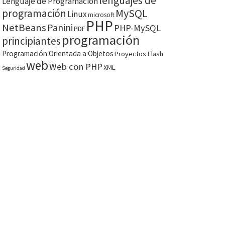
lenguajes de
Lenguaje de Programación
MySQL
programación
Linux
microsoft
PHP
NetBeans
Panini
PHP-MySQL
PDF
programación
principiantes
Programación Orientada a Objetos
Proyectos Flash
web
Web con PHP
XML
Seguridad