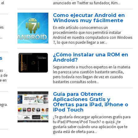
 el
anunciado en Twitter su fundador, Kim...
Como ejecutar Android en
Windows muy fácilmente
es
En este artículo conoceremos un
procedimiento que nos permitirá instalar
..
Android en nuestra computadora con Windows
7, lo que nos puede llegar a ser...
¿Cómo instalar una ROM en
s
Android?
Seguramente a muchos expertos en la materia
as
les parezca una cuestión bastante sencilla,
ba de
pero todavía nos llegan de vez en cuando
e en
bastantes consultas sobre...
Guía para Obtener
Aplicaciones Gratis y
Ofertas para iPad, iPhone o
egra.
iPod Touch
¿Te gustaría descargar aplicaciones gratis para
tu iPad/iPhone/iPod Touch? o quizá ¿te
gustaría saber cuándo una aplicación que te
gusta está de oferta para...