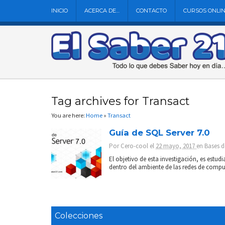
INICIO
ACERCA DE…
CONTACTO
CURSOS ONLI
Tag archives for Transact
You are here:
Home
»
Transact
Guía de SQL Server 7.0
Por
Cero-cool
el
22 mayo, 2017
en
Bases d
El objetivo de esta investigación, es estu
dentro del ambiente de las redes de comput
Colecciones