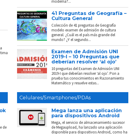
moderna?...
41 Preguntas de Geografía –
Cultura General
Colección de 41 preguntas de Geografía
modelo examen de admisión de cultura
general. ¿Cuál es el país más grande del
mundo? ¿Y el segundo...
La
Examen de Admisión UNI
ptima
2019-I – 10 Preguntas que
deberían resolver ‘al ojo’
10 preguntas del Examen de Admisión UNI
2019-I que deberían resolver ‘al ojo’. Pon a
prueba tus conocimientos en Razonamiento
Matemático y resuelve estas...
Celulares/Smartphones/PDAs
ook
Mega lanza una aplicación
para dispositivos Android
Mega, el servicio de almacenamiento sucesor
e de
de Megaupload, ha lanzado una aplicación
disponible para dispositivos Android, como ha