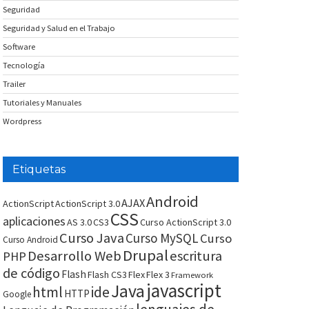
Seguridad
Seguridad y Salud en el Trabajo
Software
Tecnología
Trailer
Tutoriales y Manuales
Wordpress
Etiquetas
Android
AJAX
ActionScript
ActionScript 3.0
CSS
aplicaciones
AS 3.0
CS3
Curso ActionScript 3.0
Curso Java
Curso MySQL
Curso
Curso Android
Drupal
Desarrollo Web
escritura
PHP
de código
Flash
Flash CS3
Flex
Flex 3
Framework
javascript
Java
html
ide
HTTP
Google