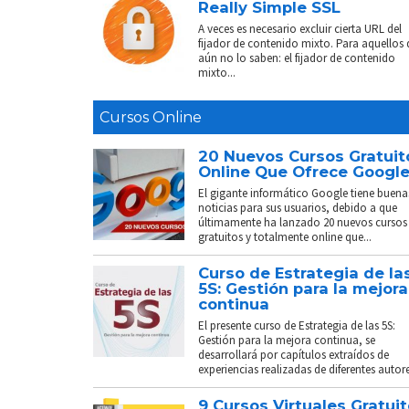
Really Simple SSL
A veces es necesario excluir cierta URL del
fijador de contenido mixto. Para aquellos
aún no lo saben: el fijador de contenido
mixto...
Cursos Online
20 Nuevos Cursos Gratuit
Online Que Ofrece Googl
El gigante informático Google tiene buena
noticias para sus usuarios, debido a que
últimamente ha lanzado 20 nuevos cursos
gratuitos y totalmente online que...
Curso de Estrategia de la
5S: Gestión para la mejora
continua
El presente curso de Estrategia de las 5S:
Gestión para la mejora continua, se
desarrollará por capítulos extraídos de
experiencias realizadas de diferentes autores
9 Cursos Virtuales Gratui