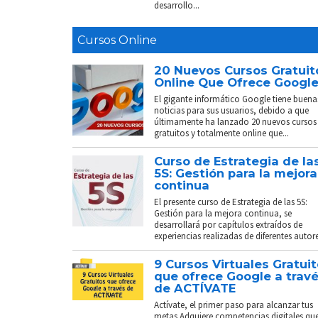
desarrollo...
Cursos Online
20 Nuevos Cursos Gratuit
Online Que Ofrece Googl
El gigante informático Google tiene buena
noticias para sus usuarios, debido a que
últimamente ha lanzado 20 nuevos cursos
gratuitos y totalmente online que...
Curso de Estrategia de la
5S: Gestión para la mejora
continua
El presente curso de Estrategia de las 5S:
Gestión para la mejora continua, se
desarrollará por capítulos extraídos de
experiencias realizadas de diferentes autores
9 Cursos Virtuales Gratui
que ofrece Google a trav
de ACTÍVATE
Actívate, el primer paso para alcanzar tus
metas Adquiere competencias digitales que