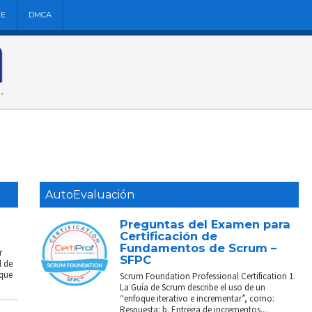
NE
DMCA
AutoEvaluación
Preguntas del Examen para
Certificación de
Fundamentos de Scrum –
r
SFPC
l de
 que
Scrum Foundation Professional Certification 1.
La Guía de Scrum describe el uso de un
“enfoque iterativo e incrementar”, como:
Respuesta: b. Entrega de incrementos...