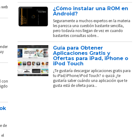
s web
¿Cómo instalar una ROM en
Android?
Seguramente a muchos expertos en la materia
les parezca una cuestión bastante sencilla,
pero todavía nos llegan de vez en cuando
bastantes consultas sobre...
ender
Guía para Obtener
muy
Aplicaciones Gratis y
Ofertas para iPad, iPhone o
iPod Touch
¿Te gustaría descargar aplicaciones gratis para
tu iPad/iPhone/iPod Touch? o quizá ¿te
gustaría saber cuándo una aplicación que te
l con
gusta está de oferta para...
rigdo
ook
e de
 el