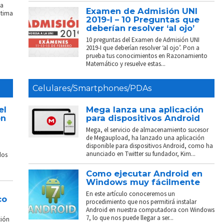
La
Examen de Admisión UNI
ptima
2019-I – 10 Preguntas que
deberían resolver ‘al ojo’
10 preguntas del Examen de Admisión UNI
2019-I que deberían resolver ‘al ojo’. Pon a
prueba tus conocimientos en Razonamiento
Matemático y resuelve estas...
Celulares/Smartphones/PDAs
el
Mega lanza una aplicación
on
para dispositivos Android
Mega, el servicio de almacenamiento sucesor
de Megaupload, ha lanzado una aplicación
disponible para dispositivos Android, como ha
anunciado en Twitter su fundador, Kim...
dos
Como ejecutar Android en
Windows muy fácilmente
En este artículo conoceremos un
co
procedimiento que nos permitirá instalar
Android en nuestra computadora con Windows
7, lo que nos puede llegar a ser...
ción