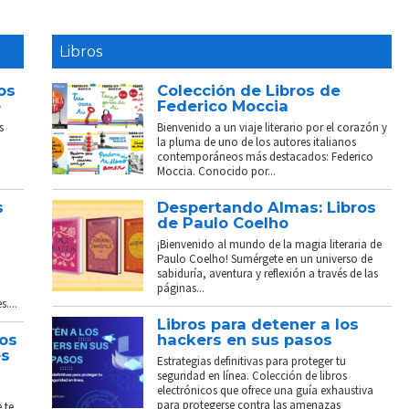
Libros
os
Colección de Libros de
e
Federico Moccia
s
Bienvenido a un viaje literario por el corazón y
la pluma de uno de los autores italianos
contemporáneos más destacados: Federico
Moccia. Conocido por...
s
Despertando Almas: Libros
de Paulo Coelho
¡Bienvenido al mundo de la magia literaria de
Paulo Coelho! Sumérgete en un universo de
sabiduría, aventura y reflexión a través de las
páginas...
....
Libros para detener a los
tos
hackers en sus pasos
és
Estrategias definitivas para proteger tu
seguridad en línea. Colección de libros
electrónicos que ofrece una guía exhaustiva
para protegerse contra las amenazas
 te