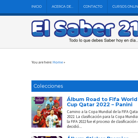
INICIO
ACERCA DE…
CONTACTO
CURSOS ONLI
You are here:
Home
»
Colecciones
Álbum Road to Fifa World
Cup Qatar 2022 – Panini
Camino a la Copa Mundial de la FIFA Qata
2022. La clasificación para la Copa Mundia
la FIFA 2022 fue el proceso de clasificación
decidió...