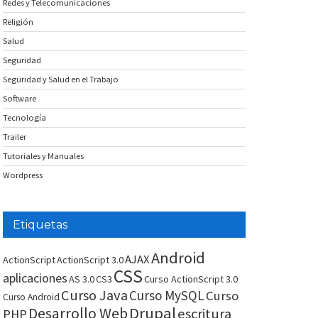
Redes y Telecomunicaciones
Religión
Salud
Seguridad
Seguridad y Salud en el Trabajo
Software
Tecnología
Trailer
Tutoriales y Manuales
Wordpress
Etiquetas
Android
AJAX
ActionScript
ActionScript 3.0
CSS
aplicaciones
AS 3.0
CS3
Curso ActionScript 3.0
Curso Java
Curso MySQL
Curso
Curso Android
Drupal
Desarrollo Web
escritura
PHP