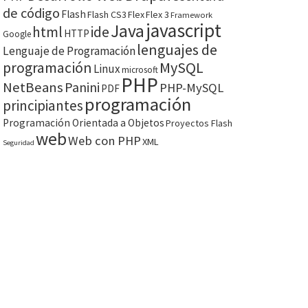
de código
Flash
Flash CS3
Flex
Flex 3
Framework
javascript
Java
html
ide
HTTP
Google
lenguajes de
Lenguaje de Programación
programación
MySQL
Linux
microsoft
PHP
NetBeans
Panini
PHP-MySQL
PDF
programación
principiantes
Programación Orientada a Objetos
Proyectos Flash
web
Web con PHP
XML
Seguridad