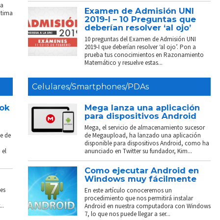
La
Examen de Admisión UNI
ptima
2019-I – 10 Preguntas que
deberían resolver ‘al ojo’
10 preguntas del Examen de Admisión UNI
2019-I que deberían resolver ‘al ojo’. Pon a
prueba tus conocimientos en Razonamiento
Matemático y resuelve estas...
Celulares/Smartphones/PDAs
ook
Mega lanza una aplicación
para dispositivos Android
Mega, el servicio de almacenamiento sucesor
e de
de Megaupload, ha lanzado una aplicación
disponible para dispositivos Android, como ha
 el
anunciado en Twitter su fundador, Kim...
Como ejecutar Android en
Windows muy fácilmente
es
En este artículo conoceremos un
procedimiento que nos permitirá instalar
..
Android en nuestra computadora con Windows
7, lo que nos puede llegar a ser...