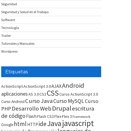
Seguridad
Seguridad y Salud en el Trabajo
Software
Tecnología
Trailer
Tutoriales y Manuales
Wordpress
Etiquetas
Android
AJAX
ActionScript
ActionScript 3.0
CSS
aplicaciones
AS 3.0
CS3
Curso ActionScript 3.0
Curso Java
Curso MySQL
Curso
Curso Android
Drupal
Desarrollo Web
escritura
PHP
de código
Flash
Flash CS3
Flex
Flex 3
Framework
javascript
Java
html
ide
HTTP
Google