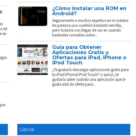
¿Cómo instalar una ROM en
s
Android?
Seguramente a muchos expertos en la materia
as
les parezca una cuestión bastante sencilla,
ba de
pero todavía nos llegan de vez en cuando
e en
bastantes consultas sobre...
Guía para Obtener
Aplicaciones Gratis y
Ofertas para iPad, iPhone o
egra.
iPod Touch
¿Te gustaría descargar aplicaciones gratis para
tu iPad/iPhone/iPod Touch? o quizá ¿te
gustaría saber cuándo una aplicación que te
gusta está de oferta para...
 que
Libros