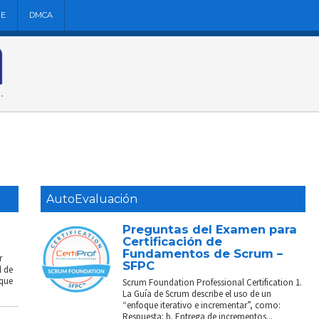
NE
DMCA
AutoEvaluación
Preguntas del Examen para
Certificación de
Fundamentos de Scrum –
r
SFPC
l de
 que
Scrum Foundation Professional Certification 1.
La Guía de Scrum describe el uso de un
“enfoque iterativo e incrementar”, como:
Respuesta: b. Entrega de incrementos...