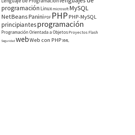
lenguajes de
Lenguaje de Programación
MySQL
programación
Linux
microsoft
PHP
NetBeans
Panini
PHP-MySQL
PDF
programación
principiantes
Programación Orientada a Objetos
Proyectos Flash
web
Web con PHP
XML
Seguridad