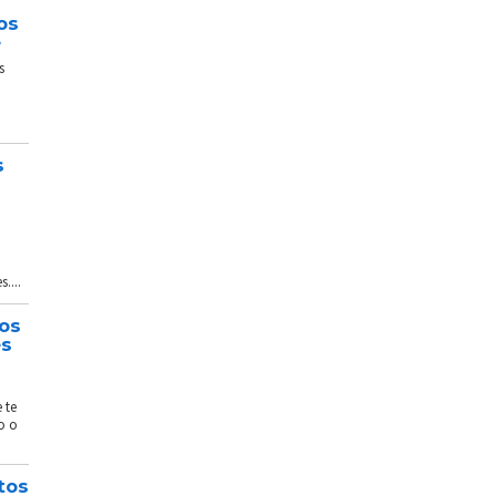
os
e
s
s
....
tos
és
 te
o o
tos