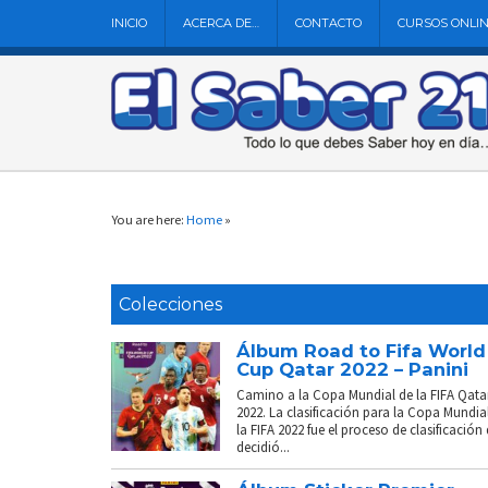
INICIO
ACERCA DE…
CONTACTO
CURSOS ONLI
You are here:
Home
»
Colecciones
Álbum Road to Fifa World
Cup Qatar 2022 – Panini
Camino a la Copa Mundial de la FIFA Qata
2022. La clasificación para la Copa Mundia
la FIFA 2022 fue el proceso de clasificación
decidió...