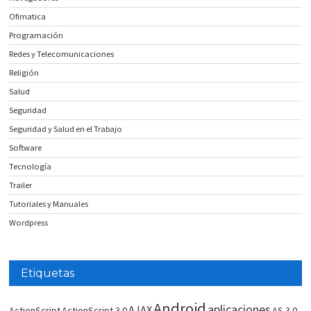
Ofimatica
Programación
Redes y Telecomunicaciones
Religión
Salud
Seguridad
Seguridad y Salud en el Trabajo
Software
Tecnología
Trailer
Tutoriales y Manuales
Wordpress
Etiquetas
Android
aplicaciones
AJAX
ActionScript
ActionScript 3.0
AS 3.0