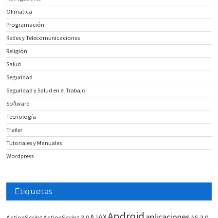
Ofimatica
Programación
Redes y Telecomunicaciones
Religión
Salud
Seguridad
Seguridad y Salud en el Trabajo
Software
Tecnología
Trailer
Tutoriales y Manuales
Wordpress
Etiquetas
Android
aplicaciones
AJAX
ActionScript
ActionScript 3.0
AS 3.0