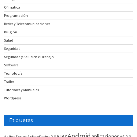
Ofimatica
Programación
Redes y Telecomunicaciones
Religión
Salud
Seguridad
Seguridad y Salud en el Trabajo
Software
Tecnología
Trailer
Tutoriales y Manuales
Wordpress
Etiquetas
Android
aplicaciones
AJAX
ActionScript
ActionScript 3.0
AS 3.0