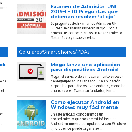
La
Examen de Admisión UNI
ptima
2019-I – 10 Preguntas que
deberían resolver ‘al ojo’
10 preguntas del Examen de Admisión UNI
2019-I que deberían resolver ‘al ojo’. Pon a
prueba tus conocimientos en Razonamiento
Matemático y resuelve estas...
Celulares/Smartphones/PDAs
ook
Mega lanza una aplicación
para dispositivos Android
Mega, el servicio de almacenamiento sucesor
e de
de Megaupload, ha lanzado una aplicación
disponible para dispositivos Android, como ha
 el
anunciado en Twitter su fundador, Kim...
Como ejecutar Android en
Windows muy fácilmente
es
En este artículo conoceremos un
procedimiento que nos permitirá instalar
..
Android en nuestra computadora con Windows
7, lo que nos puede llegar a ser...