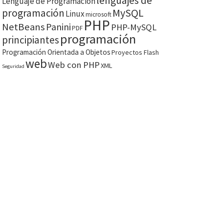
lenguajes de
Lenguaje de Programación
MySQL
programación
Linux
microsoft
PHP
NetBeans
Panini
PHP-MySQL
PDF
programación
principiantes
Programación Orientada a Objetos
Proyectos Flash
web
Web con PHP
XML
Seguridad