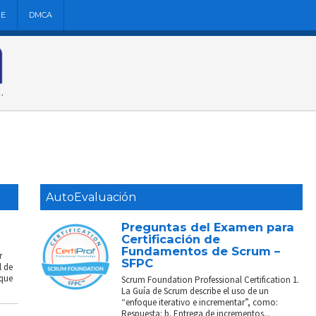
NE
DMCA
AutoEvaluación
Preguntas del Examen para
Certificación de
Fundamentos de Scrum –
r
SFPC
l de
 que
Scrum Foundation Professional Certification 1.
La Guía de Scrum describe el uso de un
“enfoque iterativo e incrementar”, como:
Respuesta: b. Entrega de incrementos...