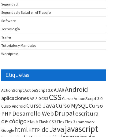
Seguridad
Seguridad y Salud en el Trabajo
Software
Tecnología
Trailer
Tutoriales y Manuales
Wordpress
Etiquetas
Android
AJAX
ActionScript
ActionScript 3.0
CSS
aplicaciones
AS 3.0
CS3
Curso ActionScript 3.0
Curso Java
Curso MySQL
Curso
Curso Android
Drupal
Desarrollo Web
escritura
PHP
de código
Flash
Flash CS3
Flex
Flex 3
Framework
javascript
Java
html
ide
HTTP
Google