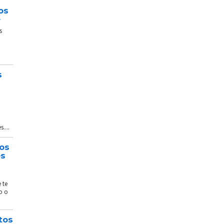
os
e
s
s
....
tos
és
 te
o o
tos