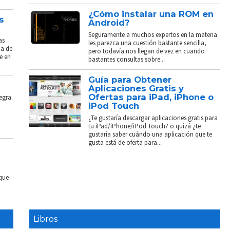
¿Cómo instalar una ROM en
s
Android?
Seguramente a muchos expertos en la materia
as
les parezca una cuestión bastante sencilla,
ba de
pero todavía nos llegan de vez en cuando
e en
bastantes consultas sobre...
Guía para Obtener
Aplicaciones Gratis y
Ofertas para iPad, iPhone o
egra.
iPod Touch
¿Te gustaría descargar aplicaciones gratis para
tu iPad/iPhone/iPod Touch? o quizá ¿te
gustaría saber cuándo una aplicación que te
gusta está de oferta para...
 que
Libros