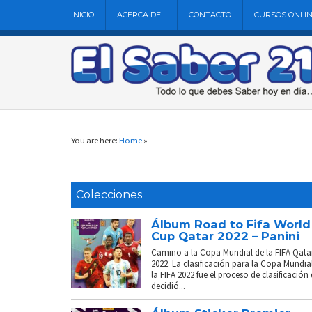
INICIO
ACERCA DE…
CONTACTO
CURSOS ONLI
You are here:
Home
»
Colecciones
Álbum Road to Fifa World
Cup Qatar 2022 – Panini
Camino a la Copa Mundial de la FIFA Qata
2022. La clasificación para la Copa Mundia
la FIFA 2022 fue el proceso de clasificación
decidió...