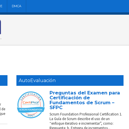
NE
DMCA
AutoEvaluación
Preguntas del Examen para
Certificación de
Fundamentos de Scrum –
r
SFPC
l de
 que
Scrum Foundation Professional Certification 1.
La Guía de Scrum describe el uso de un
“enfoque iterativo e incrementar”, como:
Respuesta: b. Entrega de incrementos...