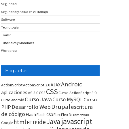
Seguridad
Seguridad y Salud en el Trabajo
Software
Tecnología
Trailer
Tutoriales y Manuales
Wordpress
Etiquetas
Android
AJAX
ActionScript
ActionScript 3.0
CSS
aplicaciones
AS 3.0
CS3
Curso ActionScript 3.0
Curso Java
Curso MySQL
Curso
Curso Android
Drupal
Desarrollo Web
escritura
PHP
de código
Flash
Flash CS3
Flex
Flex 3
Framework
javascript
Java
html
ide
HTTP
Google