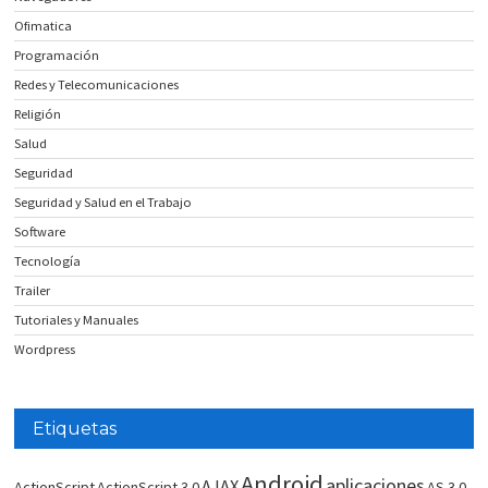
Ofimatica
Programación
Redes y Telecomunicaciones
Religión
Salud
Seguridad
Seguridad y Salud en el Trabajo
Software
Tecnología
Trailer
Tutoriales y Manuales
Wordpress
Etiquetas
Android
aplicaciones
AJAX
ActionScript
ActionScript 3.0
AS 3.0