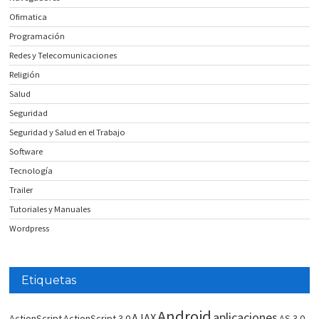
Ofimatica
Programación
Redes y Telecomunicaciones
Religión
Salud
Seguridad
Seguridad y Salud en el Trabajo
Software
Tecnología
Trailer
Tutoriales y Manuales
Wordpress
Etiquetas
Android
aplicaciones
AJAX
ActionScript
ActionScript 3.0
AS 3.0