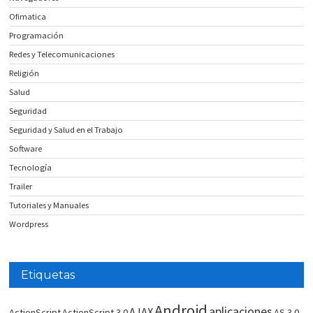
Ofimatica
Programación
Redes y Telecomunicaciones
Religión
Salud
Seguridad
Seguridad y Salud en el Trabajo
Software
Tecnología
Trailer
Tutoriales y Manuales
Wordpress
Etiquetas
Android
aplicaciones
AJAX
ActionScript
ActionScript 3.0
AS 3.0