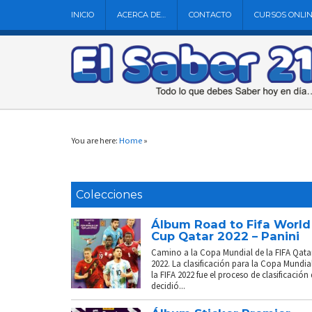
INICIO
ACERCA DE…
CONTACTO
CURSOS ONLI
You are here:
Home
»
Colecciones
Álbum Road to Fifa World
Cup Qatar 2022 – Panini
Camino a la Copa Mundial de la FIFA Qata
2022. La clasificación para la Copa Mundia
la FIFA 2022 fue el proceso de clasificación
decidió...