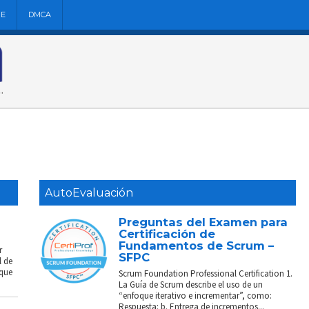
NE
DMCA
AutoEvaluación
Preguntas del Examen para
Certificación de
Fundamentos de Scrum –
r
SFPC
l de
 que
Scrum Foundation Professional Certification 1.
La Guía de Scrum describe el uso de un
“enfoque iterativo e incrementar”, como:
Respuesta: b. Entrega de incrementos...