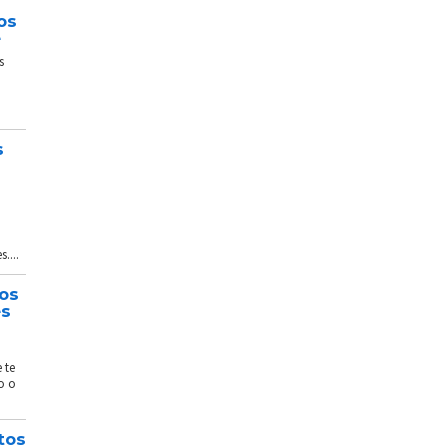
os
e
s
s
....
tos
és
 te
o o
tos