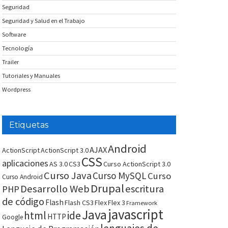
Seguridad
Seguridad y Salud en el Trabajo
Software
Tecnología
Trailer
Tutoriales y Manuales
Wordpress
Etiquetas
Android
AJAX
ActionScript
ActionScript 3.0
CSS
aplicaciones
AS 3.0
CS3
Curso ActionScript 3.0
Curso Java
Curso MySQL
Curso
Curso Android
Drupal
Desarrollo Web
escritura
PHP
de código
Flash
Flash CS3
Flex
Flex 3
Framework
javascript
Java
html
ide
HTTP
Google