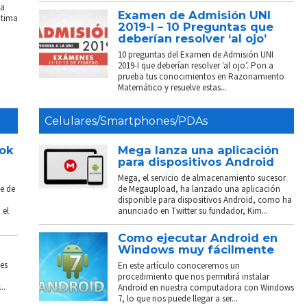
La
Examen de Admisión UNI
ptima
2019-I – 10 Preguntas que
deberían resolver ‘al ojo’
10 preguntas del Examen de Admisión UNI
2019-I que deberían resolver ‘al ojo’. Pon a
prueba tus conocimientos en Razonamiento
Matemático y resuelve estas...
Celulares/Smartphones/PDAs
ook
Mega lanza una aplicación
para dispositivos Android
Mega, el servicio de almacenamiento sucesor
e de
de Megaupload, ha lanzado una aplicación
disponible para dispositivos Android, como ha
 el
anunciado en Twitter su fundador, Kim...
Como ejecutar Android en
Windows muy fácilmente
es
En este artículo conoceremos un
procedimiento que nos permitirá instalar
..
Android en nuestra computadora con Windows
7, lo que nos puede llegar a ser...