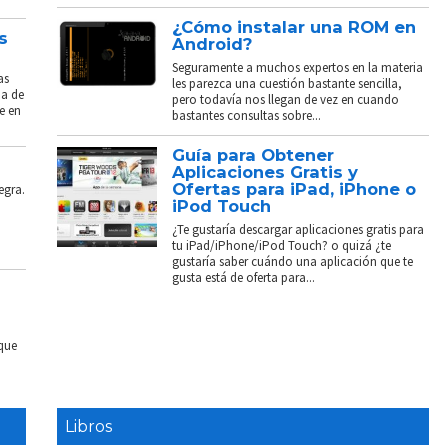
¿Cómo instalar una ROM en
s
Android?
Seguramente a muchos expertos en la materia
as
les parezca una cuestión bastante sencilla,
ba de
pero todavía nos llegan de vez en cuando
e en
bastantes consultas sobre...
Guía para Obtener
Aplicaciones Gratis y
Ofertas para iPad, iPhone o
egra.
iPod Touch
¿Te gustaría descargar aplicaciones gratis para
tu iPad/iPhone/iPod Touch? o quizá ¿te
gustaría saber cuándo una aplicación que te
gusta está de oferta para...
 que
Libros