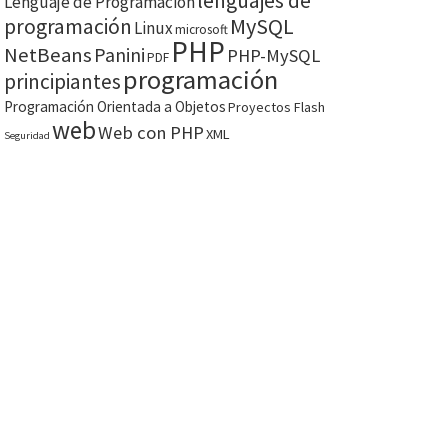
lenguajes de
Lenguaje de Programación
MySQL
programación
Linux
microsoft
PHP
NetBeans
Panini
PHP-MySQL
PDF
programación
principiantes
Programación Orientada a Objetos
Proyectos Flash
web
Web con PHP
XML
Seguridad