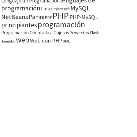
lenguajes de
Lenguaje de Programación
MySQL
programación
Linux
microsoft
PHP
NetBeans
Panini
PHP-MySQL
PDF
programación
principiantes
Programación Orientada a Objetos
Proyectos Flash
web
Web con PHP
XML
Seguridad