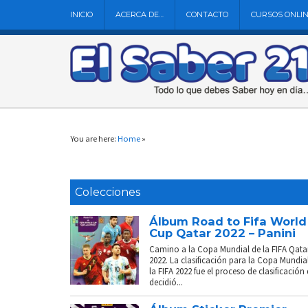
INICIO
ACERCA DE…
CONTACTO
CURSOS ONLI
You are here:
Home
»
Colecciones
Álbum Road to Fifa World
Cup Qatar 2022 – Panini
Camino a la Copa Mundial de la FIFA Qata
2022. La clasificación para la Copa Mundia
la FIFA 2022 fue el proceso de clasificación
decidió...