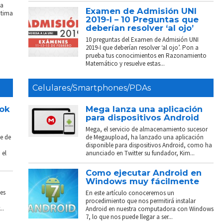
La
Examen de Admisión UNI
ptima
2019-I – 10 Preguntas que
deberían resolver ‘al ojo’
10 preguntas del Examen de Admisión UNI
2019-I que deberían resolver ‘al ojo’. Pon a
prueba tus conocimientos en Razonamiento
Matemático y resuelve estas...
Celulares/Smartphones/PDAs
ook
Mega lanza una aplicación
para dispositivos Android
Mega, el servicio de almacenamiento sucesor
e de
de Megaupload, ha lanzado una aplicación
disponible para dispositivos Android, como ha
 el
anunciado en Twitter su fundador, Kim...
Como ejecutar Android en
Windows muy fácilmente
es
En este artículo conoceremos un
procedimiento que nos permitirá instalar
..
Android en nuestra computadora con Windows
7, lo que nos puede llegar a ser...