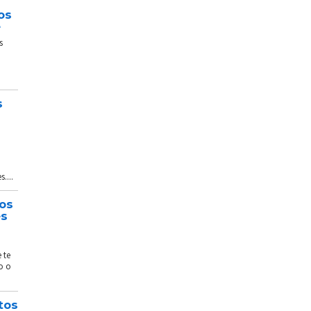
os
e
s
s
....
tos
és
 te
o o
tos