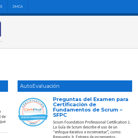
NE
DMCA
AutoEvaluación
Preguntas del Examen para
Certificación de
Fundamentos de Scrum –
r
SFPC
l de
 que
Scrum Foundation Professional Certification 1.
La Guía de Scrum describe el uso de un
“enfoque iterativo e incrementar”, como:
Respuesta: b. Entrega de incrementos...