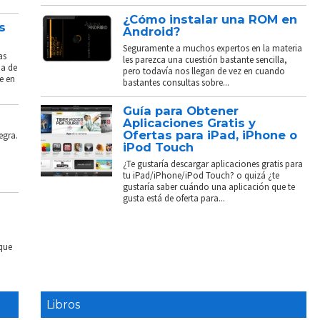
¿Cómo instalar una ROM en
s
Android?
Seguramente a muchos expertos en la materia
as
les parezca una cuestión bastante sencilla,
ba de
pero todavía nos llegan de vez en cuando
e en
bastantes consultas sobre...
Guía para Obtener
Aplicaciones Gratis y
Ofertas para iPad, iPhone o
egra.
iPod Touch
¿Te gustaría descargar aplicaciones gratis para
tu iPad/iPhone/iPod Touch? o quizá ¿te
gustaría saber cuándo una aplicación que te
gusta está de oferta para...
 que
Libros