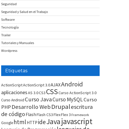
Seguridad
Seguridad y Salud en el Trabajo
Software
Tecnología
Trailer
Tutoriales y Manuales
Wordpress
Etiquetas
Android
AJAX
ActionScript
ActionScript 3.0
CSS
aplicaciones
AS 3.0
CS3
Curso ActionScript 3.0
Curso Java
Curso MySQL
Curso
Curso Android
Drupal
Desarrollo Web
escritura
PHP
de código
Flash
Flash CS3
Flex
Flex 3
Framework
javascript
Java
html
ide
HTTP
Google